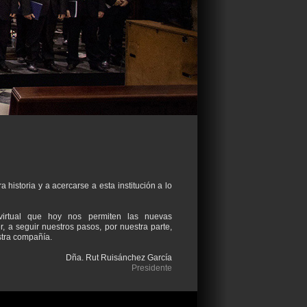
 historia y a acercarse a esta institución a lo
irtual que hoy nos permiten las nuevas
r, a seguir nuestros pasos, por nuestra parte,
stra compañía.
Dña. Rut Ruisánchez García
Presidente